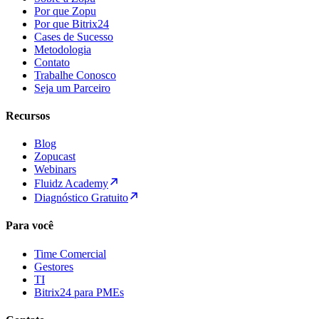
Por que Zopu
Por que Bitrix24
Cases de Sucesso
Metodologia
Contato
Trabalhe Conosco
Seja um Parceiro
Recursos
Blog
Zopucast
Webinars
Fluidz Academy
Diagnóstico Gratuito
Para você
Time Comercial
Gestores
TI
Bitrix24 para PMEs