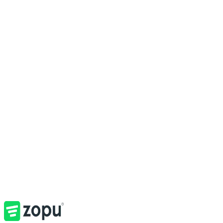
Zopucast
Webinars Bitrix24
Metodologias
Recursos
/
Webinars Bitrix24